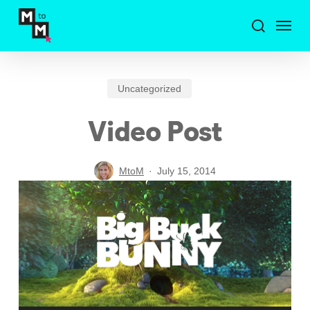
Skip
Menu
to
search
main
content
Uncategorized
Video Post
MtoM
July 15, 2014
Video
Player